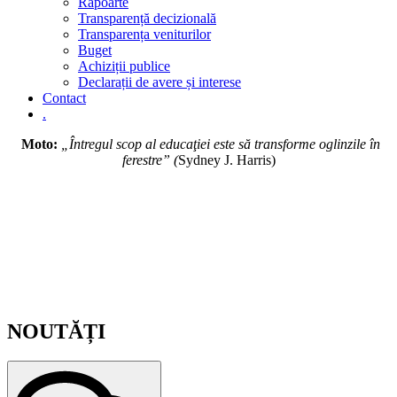
Rapoarte
Transparență decizională
Transparența veniturilor
Buget
Achiziții publice
Declarații de avere și interese
Contact
.
Moto:
„Întregul scop al educaţiei este să transforme oglinzile în
ferestre” (
Sydney J. Harris)
NOUTĂȚI