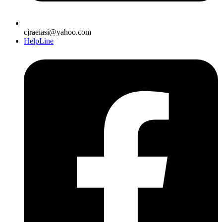
cjraeiasi@yahoo.com
HelpLine