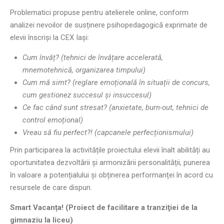
Problematici propuse pentru atelierele online, conform
analizei nevoilor de susținere psihopedagogică exprimate de
elevii înscriși la CEX Iași:
Cum învăț? (tehnici de învățare accelerată,
mnemotehnică, organizarea timpului)
Cum mă simt? (reglare emoțională în situații de concurs,
cum gestionez succesul și insuccesul)
Ce fac când sunt stresat? (anxietate, burn-out, tehnici de
control emoțional)
Vreau să fiu perfect?! (capcanele perfecționismului)
Prin participarea la activitățile proiectului elevii înalt abilități au
oportunitatea dezvoltării și armonizării personalității, punerea
în valoare a potențialului și obținerea performanței în acord cu
resursele de care dispun.
Smart Vacanța! (Proiect de facilitare a tranziţiei de la
gimnaziu la liceu)