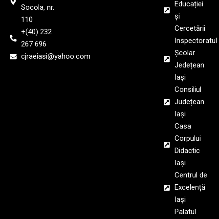
Educației
Socola, nr.
și
110
Cercetării
+(40) 232
Inspectoratul
267 696
Școlar
cjraeiasi@yahoo.com
Jedețean
Iași
Consiliul
Județean
Iași
Casa
Corpului
Didactic
Iași
Centrul de
Excelență
Iași
Palatul