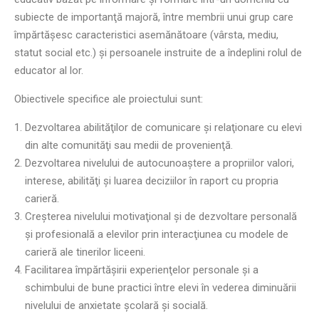
subiecte de importanţă majoră, între membrii unui grup care
împărtăşesc caracteristici asemănătoare (vârsta, mediu,
statut social etc.) şi persoanele instruite de a îndeplini rolul de
educator al lor.
Obiectivele specifice ale proiectului sunt:
Dezvoltarea abilităţilor de comunicare şi relaţionare cu elevi
din alte comunităţi sau medii de provenienţă.
Dezvoltarea nivelului de autocunoaştere a propriilor valori,
interese, abilităţi şi luarea deciziilor în raport cu propria
carieră.
Creşterea nivelului motivaţional şi de dezvoltare personală
şi profesională a elevilor prin interacţiunea cu modele de
carieră ale tinerilor liceeni.
Facilitarea împărtăşirii experienţelor personale şi a
schimbului de bune practici între elevi în vederea diminuării
nivelului de anxietate şcolară şi socială.