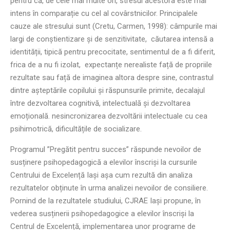
pentru că, de cele mai multe ori, stresul acestora este mai
intens în comparație cu cel al covârstnicilor. Principalele
cauze ale stresului sunt (Cretu, Carmen, 1998): câmpurile mai
largi de conștientizare și de senzitivitate, căutarea intensă a
identității, tipică pentru precocitate, sentimentul de a fi diferit,
frica de a nu fi izolat, expectanțe nerealiste față de propriile
rezultate sau față de imaginea altora despre sine, contrastul
dintre așteptările copilului și răspunsurile primite, decalajul
între dezvoltarea cognitivă, intelectuală și dezvoltarea
emoțională. nesincronizarea dezvoltării intelectuale cu cea
psihimotrică, dificultățile de socializare.
Programul ”Pregătit pentru succes” răspunde nevoilor de
susținere psihopedagogică a elevilor înscriși la cursurile
Centrului de Excelență Iași așa cum rezultă din analiza
rezultatelor obținute în urma analizei nevoilor de consiliere.
Pornind de la rezultatele studiului, CJRAE Iași propune, în
vederea susținerii psihopedagogice a elevilor înscriși la
Centrul de Excelență, implementarea unor programe de