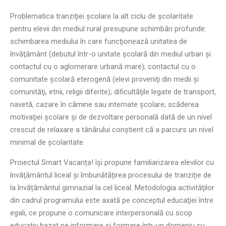
Problematica tranziţiei şcolare la alt ciclu de şcolaritate
pentru elevii din mediul rural presupune schimbări profunde:
schimbarea mediului în care funcţionează unitatea de
învăţământ (debutul într-o unitate şcolară din mediul urban şi
contactul cu o aglomerare urbană mare); contactul cu o
comunitate şcolară eterogenă (elevi proveniţi din medii şi
comunităţi, etnii, religii diferite); dificultăţile legate de transport,
navetă, cazare în cămine sau internate şcolare; scăderea
motivaţiei şcolare şi de dezvoltare personală dată de un nivel
crescut de relaxare a tânărului conştient că a parcurs un nivel
minimal de şcolaritate.
Proiectul Smart Vacanța! își propune familiarizarea elevilor cu
învăţământul liceal și îmbunătățirea procesului de tranziție de
la învățământul gimnazial la cel liceal. Metodologia activităţilor
din cadrul programului este axată pe conceptul educaţiei între
egali, ce propune o comunicare interpersonală cu scop
educativ bazat pe informare şi formare într-un domeniu cu