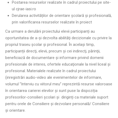
Postarea resurselor realizate în cadrul proiectului pe site-
ul cjrae-iasi.ro
Derularea activităților de orientare școlară și profesională,
prin valorificarea resurselor realizate în proiect
Ca urmare a derulării proiectului elevii participanți au
oportunitatea de a-și dezvolta abilităţi decizionale cu privire la
propriul traseu școlar și profesional. În acelaşi timp,
participanții direcţi, elevii, precum şi cei indirecţi, părinţii,
beneficiază de documentare şi informare privind domenii
profesionale de interes, ofertele educaţionale la nivel liceal și
profesional. Materialele realizate în cadrul proiectului
(inregistrări audio-video ale evenimentelor de informare,
volumul ”Interviu cu viitorul meu” reprezintă resurse valoroase
în orientarea carierei elevilor și sunt puse la dispoziția
profesorilor-consilieri școlari și diriginți ca materiale suport
pentru orele de Consiliere și dezvolare personală/ Consiliere
și orientare.