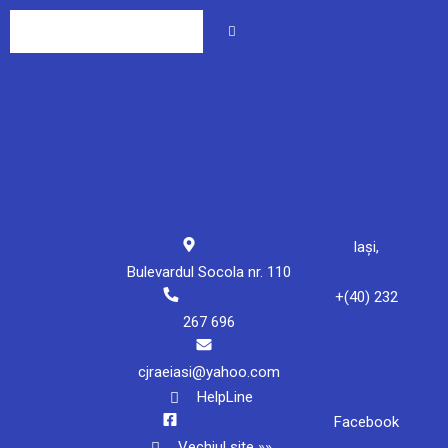
Iași,
Bulevardul Socola nr. 110
+(40) 232
267 696
cjraeiasi@yahoo.com
HelpLine
Facebook
Vechiul site »»