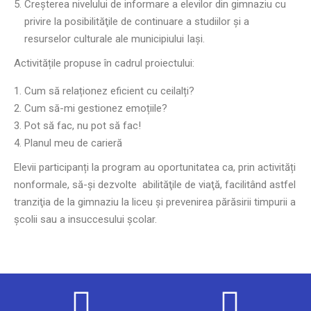
Creşterea nivelului de informare a elevilor din gimnaziu cu
privire la posibilităţile de continuare a studiilor şi a
resurselor culturale ale municipiului Iaşi.
Activitățile propuse în cadrul proiectului:
Cum să relaționez eficient cu ceilalți?
Cum să-mi gestionez emoțiile?
Pot să fac, nu pot să fac!
Planul meu de carieră
Elevii participanți la program au oportunitatea ca, prin activități
nonformale, să-și dezvolte abilităţile de viaţă, facilitând astfel
tranziţia de la gimnaziu la liceu şi prevenirea părăsirii timpurii a
şcolii sau a insuccesului şcolar.