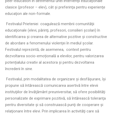
peer-education în detrimentul unei intervenţii educaţionale
clasice (profesor – elev), cât şi preferinţa pentru experienţe
educaţion ale non-formale.
Festivalul Prieteniei coagulează membrii comunităţii
educaţionale (elevi, părinţi, profesori, consilieri şcolari) în
identificarea şi crearea de alternative pozitive şi constructive
de abordare a fenomenului violenţei în mediul şcolar.
Festivalul reprezintă, de asemenea, context pentru
dezvoltarea socio-emoțională a elevilor, pentru valorizarea
potențialului creativ al acestora și pentru dezvoltarea
încrederii în sine.
Festivalul, prin modalitatea de organizare şi desfăşurare, îşi
propune să întărească comunicarea asertivă între elevii
instituţiilor de învăţământ preuniversitar, să ofere posibilităţi
personalizate de exprimare pozitivă, să întărească toleranţa
pentru diversitate şi să construiască punţi de cooperare şi
relaţionare între elevi. Prin implicarea în activităţi care să