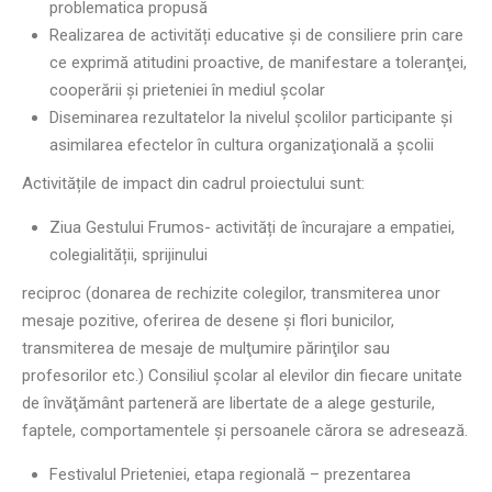
problematica propusă
Realizarea de activități educative și de consiliere prin care
ce exprimă atitudini proactive, de manifestare a toleranţei,
cooperării și prieteniei în mediul școlar
Diseminarea rezultatelor la nivelul şcolilor participante şi
asimilarea efectelor în cultura organizaţională a şcolii
Activitățile de impact din cadrul proiectului sunt:
Ziua Gestului Frumos- activități de încurajare a empatiei,
colegialității, sprijinului
reciproc (donarea de rechizite colegilor, transmiterea unor
mesaje pozitive, oferirea de desene și flori bunicilor,
transmiterea de mesaje de mulţumire părinţilor sau
profesorilor etc.) Consiliul şcolar al elevilor din fiecare unitate
de învăţământ parteneră are libertate de a alege gesturile,
faptele, comportamentele şi persoanele cărora se adresează.
Festivalul Prieteniei, etapa regională – prezentarea