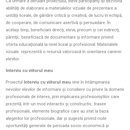
Ca urmare a derulării proiectului, elevii participanţi își dezvoltă
abilităţi de elaborare a materialelor vizuale de prezentare a
unităţii liceale, de gândire critică şi creativă, de lucru în echipă,
de cooperare, de comunicare asertivă şi persuadare. În
acelaşi timp, beneficiarii direcţi, elevii, precum şi cei indirecţi,
părinţii, beneficiază de documentare şi informare privind
oferta educaţională la nivel liceal și profesional. Materialele
vizuale reprezentă o resursă valoroasă în orientarea carierei
elevilor.
Interviu cu viitorul meu
Proiectul
Interviu cu viitorul meu
vine în întâmpinarea
nevoilor elevilor de informare și consiliere cu privire la domenii
profesionale de interes, prin implicarea profesioniștilor care
prezintă, într-un mod interactiv și constructiv, trasee
profesionale, elemente biografice care au stat la baza
alegerilor lor profesionale, dar și sugestii privind noile
oportunități generate de perioada socio-economică și