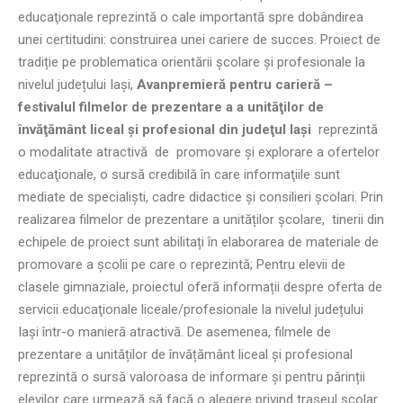
educaţionale reprezintă o cale importantă spre dobândirea
unei certitudini: construirea unei cariere de succes. Proiect de
tradiție pe problematica orientării școlare și profesionale la
nivelul județului Iași,
Avanpremieră pentru carieră –
festivalul filmelor de prezentare a a unităţilor de
învăţământ liceal şi profesional din judeţul Iaşi
reprezintă
o modalitate atractivă de promovare și explorare a ofertelor
educaţionale, o sursă credibilă în care informaţiile sunt
mediate de specialişti, cadre didactice şi consilieri şcolari. Prin
realizarea filmelor de prezentare a unităților școlare, tinerii din
echipele de proiect sunt abilitați în elaborarea de materiale de
promovare a şcolii pe care o reprezintă; Pentru elevii de
clasele gimnaziale, proiectul oferă informații despre oferta de
servicii educaţionale liceale/profesionale la nivelul județului
Iași într-o manieră atractivă. De asemenea, filmele de
prezentare a unităților de învățământ liceal și profesional
reprezintă o sursă valoroasa de informare și pentru părinții
elevilor care urmează să facă o alegere privind traseul școlar