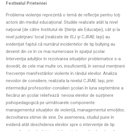
Festivalul Prieteniei
Problema violenţei reprezintă o temă de reflecţie pentru toţi
actorii din mediul educațional. Studiile realizate atât la nivel
naţional (de către Institutul de Ştiinţe ale Educaţiei), cât şi la
nivel judeţean/ local (realizate de ISJ şi CJRAE Iaşi) au
evidenţiat faptul că numărul incidentelor de tip bullying au
devenit din ce în ce mai numeroase în spaţiul şcolar.
Intervenţia adulţilor în rezolvarea situațiilor problematice s-a
dovedit, de cele mai multe ori, insuficientă, în sensul menținerii
frecvenței manifestărilor violente în rândul elevilor. Analiza
nevoilor de consiliere, realizata la nivelul CJRAE Iași, prin
intermediul profesorilor-consilieri școlari în luna septembrie a
fiecărui an școlar reliefează nevoia elevilor de susținere
psihopedagogică pe următoarele componente:
managementul situațiilor de violență, managementul emoțiilor,
dezvoltarea stimei de sine. De asemenea, studiul pune în
evidenă atât deschiderea elevilor spre o intervenţie de tip