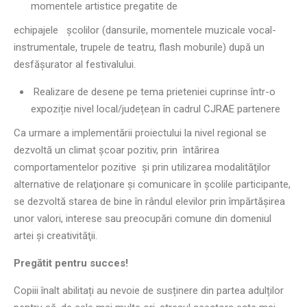
momentele artistice pregatite de
echipajele școlilor (dansurile, momentele muzicale vocal-
instrumentale, trupele de teatru, flash moburile) după un
desfăşurator al festivalului.
Realizare de desene pe tema prieteniei cuprinse într-o
expoziție nivel local/județean în cadrul CJRAE partenere
Ca urmare a implementării proiectului la nivel regional se
dezvoltă un climat școar pozitiv, prin întărirea
comportamentelor pozitive şi prin utilizarea modalităţilor
alternative de relaţionare şi comunicare în şcolile participante,
se dezvoltă starea de bine în rândul elevilor prin împărtășirea
unor valori, interese sau preocupări comune din domeniul
artei și creativităţii.
Pregătit pentru succes!
Copiii înalt abilitați au nevoie de susținere din partea adulților