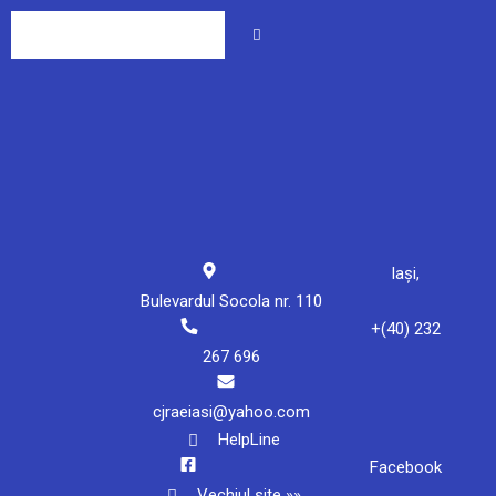
Iași,
Bulevardul Socola nr. 110
+(40) 232
267 696
cjraeiasi@yahoo.com
HelpLine
Facebook
Vechiul site »»