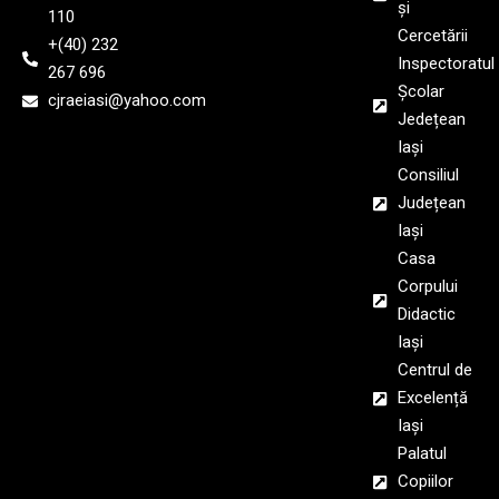
și
110
Cercetării
+(40) 232
Inspectoratul
267 696
Școlar
cjraeiasi@yahoo.com
Jedețean
Iași
Consiliul
Județean
Iași
Casa
Corpului
Didactic
Iași
Centrul de
Excelență
Iași
Palatul
Copiilor