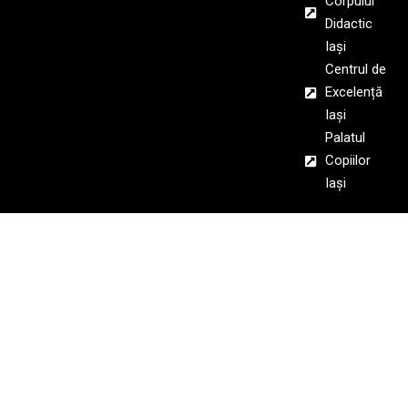
Corpului
Didactic
Iași
Centrul de
Excelență
Iași
Palatul
Copiilor
Iași