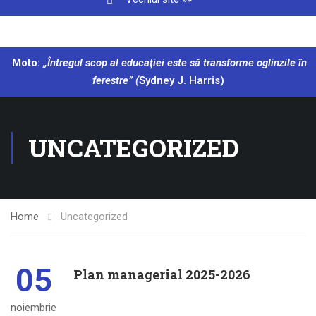
Moto:
„Întregul scop al educaţiei este să transforme oglinzile în
ferestre” (
Sydney J. Harris)
UNCATEGORIZED
Home
Uncategorized
05
Plan managerial 2025-2026
noiembrie