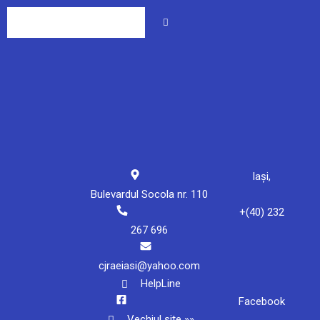
Iași,
Bulevardul Socola nr. 110
+(40) 232
267 696
cjraeiasi@yahoo.com
HelpLine
Facebook
Vechiul site »»