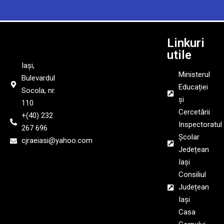
Linkuri
utile
Iași,
Ministerul
Bulevardul
Educației
Socola, nr.
și
110
Cercetării
+(40) 232
Inspectoratul
267 696
Școlar
cjraeiasi@yahoo.com
Jedețean
Iași
Consiliul
Județean
Iași
Casa