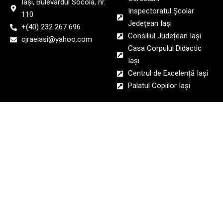
Iași, Bulevardul Socola, nr.
Inspectoratul Școlar
110
Jedețean Iași
+(40) 232 267 696
Consiliul Județean Iași
cjraeiasi@yahoo.com
Casa Corpului Didactic
Iași
Centrul de Excelență Iași
Palatul Copiilor Iași