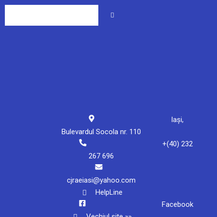
Iași,
Bulevardul Socola nr. 110
+(40) 232
267 696
cjraeiasi@yahoo.com
HelpLine
Facebook
Vechiul site »»