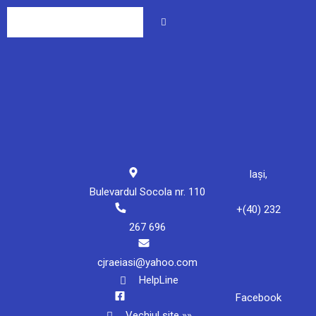
Iași,
Bulevardul Socola nr. 110
+(40) 232
267 696
cjraeiasi@yahoo.com
HelpLine
Facebook
Vechiul site »»