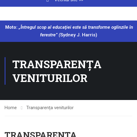
Moto:
„Întregul scop al educaţiei este să transforme oglinzile în
ferestre” (
Sydney J. Harris)
TRANSPARENȚA
VENITURILOR
Home
Transparența veniturilor
TRANSPARENTA